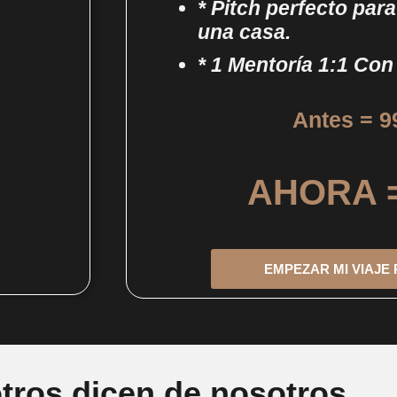
* Pitch perfecto para
una casa.
* 1 Mentoría 1:1 Co
Antes = 9
AHORA =
EMPEZAR MI VIAJE
tros dicen de nosotros