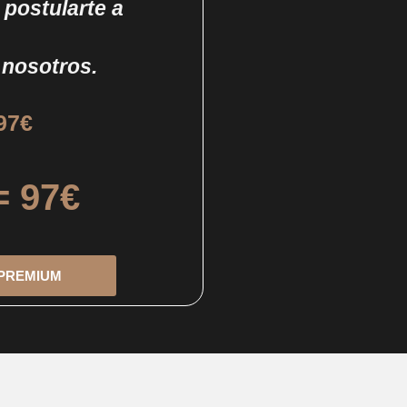
 postularte a
n nosotros.
97€
 97€
 PREMIUM