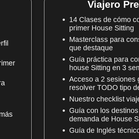
Viajero P
14 Clases de cómo co
primer House Sitting
Masterclass para cons
fil
que destaque
Guía práctica para co
rimer
house Sitting en 3 s
Acceso a 2 sesiones 
ra
resolver TODO tipo d
Nuestro checklist via
Guía con los destino
 más
demanda de House Si
Guía de Inglés técnic