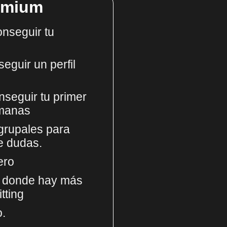
remium
nseguir tu
eguir un perfil
nseguir tu primer
emanas
grupales para
e dudas.
jero
s donde hay más
tting
o.